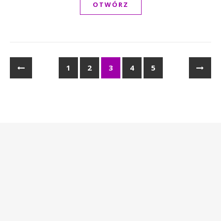
OTWÓRZ
1
2
3
4
5