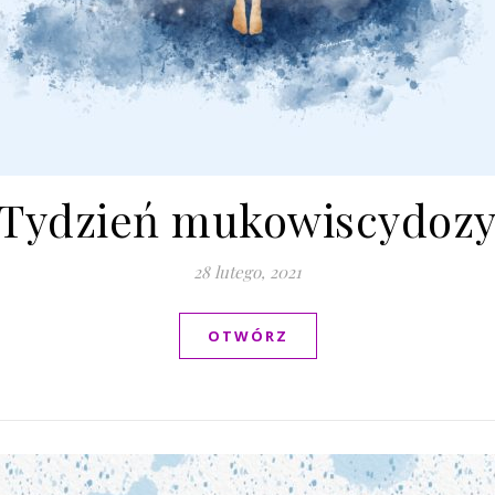
Tydzień mukowiscydoz
28 lutego, 2021
OTWÓRZ