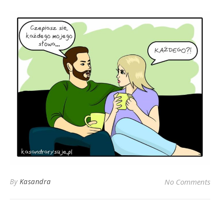
By
Kasandra
No Comments