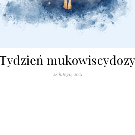
Tydzień mukowiscydoz
28 lutego, 2021