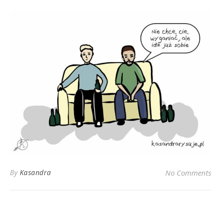
By
Kasandra
No Comments