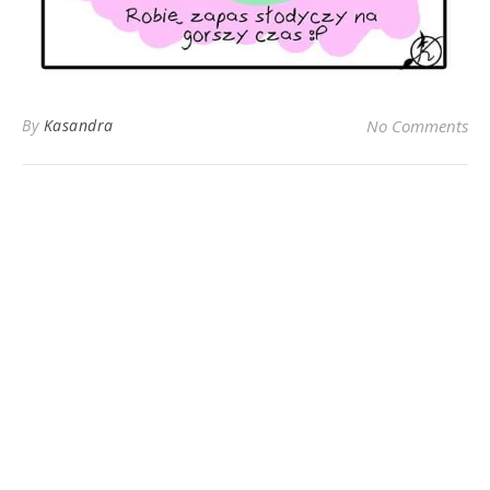
By
Kasandra
No Comments